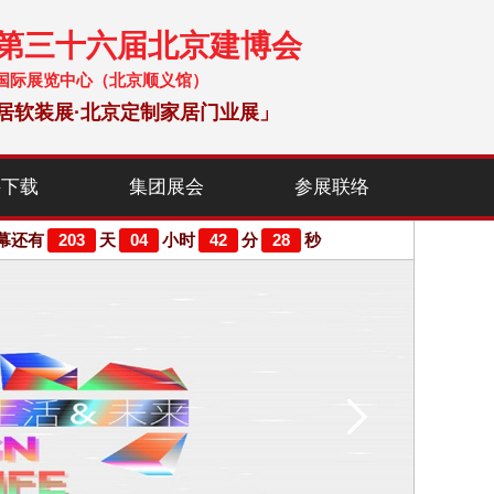
暨第三十六届北京建博会
 中国国际展览中心（北京顺义馆）
居软装展·北京定制家居门业展」
料下载
集团展会
参展联络
203
04
42
28
幕还有
天
小时
分
秒